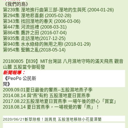
《我們的島》
第239集 溼地進行曲第三部-溼地的生與死 (2004-01-26)
第294集 溼地悲喜劇 (2005-02-28)
第343集 找回溼地的春天 (2006-03-06)
第447集 河流巡禮 (2008-03-31)
第864集 鷹許之田 (2016-07-04)
第935集 走訪溼地(2017-12-25)
第940集 水水綠綠的無用之用I (2018-01-29)
第954集 聖䴉之亂(2018-05-14)
20180805【839】MIT台灣誌 八月濕地守時的滿天飛燕 觀音
山麓 五股當令御筍發
新聞報導：
《
PeoPo 公民新
聞
》
2009.09.01夏日最後的饗燕--五股濕地燕子季
2014.08.14 與“燕”有約 五股溼地夏日賞燕季
2017.08.22五股溼地夏日賞燕季 一場午後的舒心「賞宴」
2018.08.14 夏日賞燕季，一場視覺的饗「燕」！
2020/06/21斬草除根！說再見 五股溼地移除小花蔓澤蘭