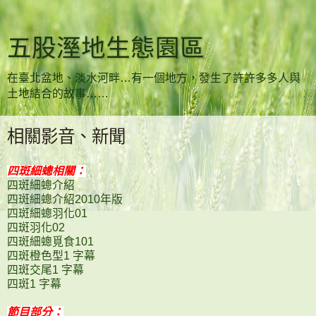
五股溼地生態園區
在臺北盆地、淡水河畔…有一個地方，發生了許許多多人與
土地結合的故事……
相關影音、新聞
四斑細蟌相關：
四斑細蟌介紹
四斑細蟌介紹2010年版
四斑細蟌羽化01
四斑羽化02
四斑細蟌覓食101
四斑橙色型1 字幕
四斑交尾1 字幕
四斑1 字幕
節目部分：