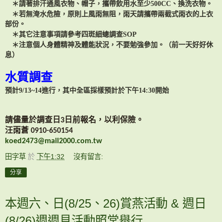
＊請著排汗通風衣物、帽子，攜帶飲用水至少
500C
C
、換洗衣物。
＊若無淹水危險，原則上風雨無阻，雨天請攜帶兩截式雨衣的上衣
部份。
＊其它注意事項請參考四斑細蟌調查
SOP
＊注意個人身體精神及體能狀況，不要勉強參加。（前一天好好休
息）
水質調查
預計9
/13~14
進行，其中全區採樣預計於下午
14:30
開始
請儘量於調查日
日前報名，以利保險。
3
汪雨蒼
0910-650154
koed2473@mail2000.com.tw
田字草
於
下午1:32
沒有留言:
分享
本週六、日(8/25、26)賞燕活動 & 週日
(8/26)週週見活動照常舉行