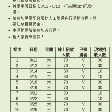
首兩場假日梯次
8/11
、
8/12
，行前通知均已發
送。
請參加民眾配合服務志工引導進行活動流程，並
請注意自身安全。
本活動保險請參加者自理。
祝大家賞燕愉快！
梯次
日期
星期
線上招收
已額
現場招
人數
滿者
收人數
六
1
8/11
70
V
30
日
2
8/12
70
V
30
二
3
8/14
30
V
10
三
4
8/15
30
V
10
六
5
8/18
70
V
30
日
6
8/19
70
V
30
二
7
8/21
30
10
三
8
8/22
30
10
六
9
8/25
70
V
30
日
10
8/26
70
V
30