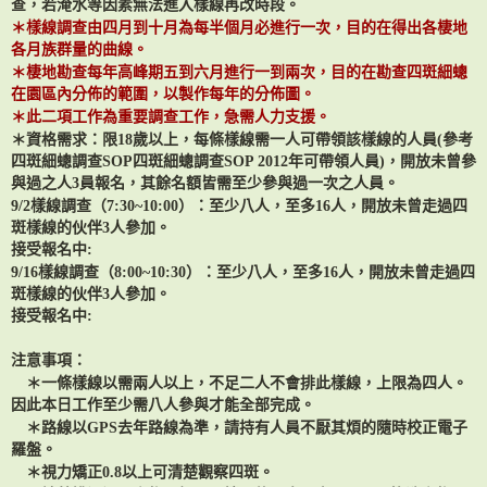
查，若淹水等因素無法進入樣線再改時段。
＊樣線調查由四月到十月為每半個月必進行一次，目的在得出各棲地
各月族群量的曲線。
＊棲地勘查每年高峰期五到六月進行一到兩次，目的在勘查四斑細蟌
在園區內分佈的範圍，以製作每年的分佈圖。
＊此二項工作為重要調查工作，急需人力支援。
＊資格需求：限
18
歲以上，每條樣線需一人可帶領該樣線的人員
(
參考
四斑細蟌調查
SOP
四斑細蟌調查
SOP 2012
年可帶領人員
)
，開放未曾參
與過之人
3
員報名，其餘名額皆需至少參與過一次之人員。
9/2
樣線調查（
7:30~10:00
）：至少八人，至多
16
人，開放未曾走過四
斑樣線的伙伴
3
人參加。
接受報名中
:
9/16
樣線調查（8
:00~10:30
）：至少八人，至多
16
人，開放未曾走過四
斑樣線的伙伴
3
人參加。
接受報名中
:
注意事項：
＊一條樣線以需兩人以上，不足二人不會排此樣線，上限為四人。
因此本日工作至少需八人參與才能全部完成。
＊路線以
GPS
去年路線為準，請持有人員不厭其煩的隨時校正電子
羅盤。
＊視力矯正
0.8
以上可清楚觀察四斑。