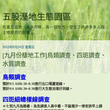
五股溼地生態園區
在臺北盆地、淡水河畔…有一個地方，發生了許許多多人與
土地結合的故事……
2012年8月24日 星期五
[九月份棲地工作]鳥類調查、四斑調查、
水質調查
鳥類調查
預計
9/
3 A
M6:30~8:30
進行出口堰蘆堤線。
預計
9/
4 A
M6:30~8:30
進行大生態池塭仔圳線。
四斑細蟌樣線調查
＊七到九月為酷暑，為免調查人員中暑，不論潮汐一律安排早上調