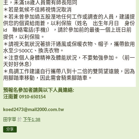
主，未滿
歲人員需有師長陪同
18
＊若是氣候不佳將視情況取消
＊若未曾參加過五股溼地任何工作或調查的人員，建議提
供您的個資給雨蒼，以利保險（姓名 出生年月日 身份
聯絡電話
手機
），請於參加前的最後一個上班日前
id
(
)
提供，以利保險。
＊請視天氣狀況著排汗通風或保暖衣物、帽子，攜帶飲用
水至少
、換洗衣物。
500CC
＊注意個人身體精神及體能狀況，不要勉強參加。（前一
天好好休息）
＊鳥調工作建議自行攜帶八到十二倍的雙筒望遠鏡，因為
用腳踏車移動，因此需會騎乘腳踏車。
預報名參加者請與以下人員連絡
:
汪雨蒼
0910-650154
koed2473@mail2000.com.tw
田字草
於
下午1:38
分享