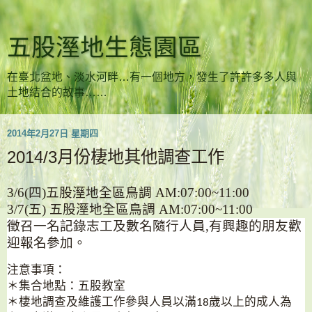
五股溼地生態園區
在臺北盆地、淡水河畔…有一個地方，發生了許許多多人與
土地結合的故事……
2014年2月27日 星期四
2014/3月份棲地其他調查工作
3/6
(
四
)
五股溼地全區鳥調
AM:07:00~11:00
3
/7(
五
)
五股溼地全區鳥調
AM:07:00~11:00
徵召一名記錄志工及數名隨行人員
,
有興趣的朋友歡
迎報名參加。
注意事項：
＊集合地點：五股教室
＊棲地調查及維護工作參與人員以滿
歲以上的成人為
18