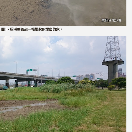
圖4、招潮蟹蓋起一根根貌似煙囪的家。