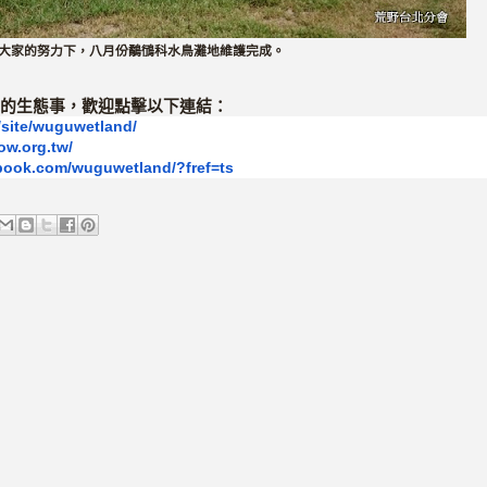
在大家的努力下，八月份鷸鴴科水鳥灘地維護完成。
的生態事，歡迎點擊以下連結：
site/wuguwetland/
ow.org.tw/
book.com/wuguwetland/?
fref=ts