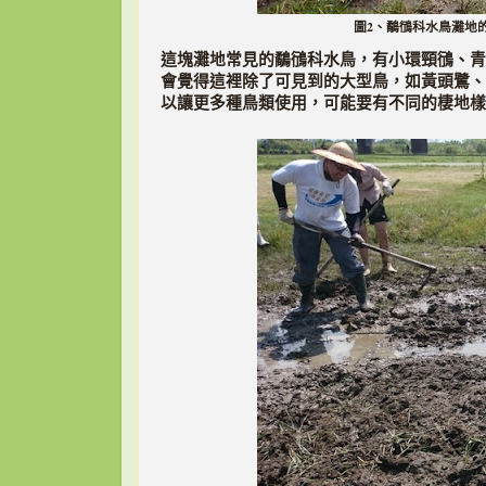
圖2、鷸鴴科水鳥灘地
這塊灘地常見的鷸鴴科水鳥，有小環頸鴴、青
會覺得這裡除了可見到的大型鳥，如黃頭鷺、
以讓更多種鳥類使用，可能要有不同的棲地樣