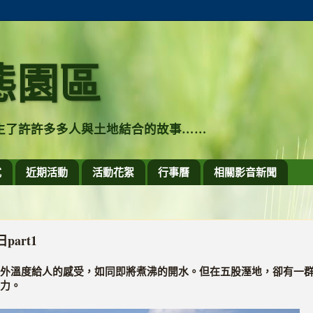
態園區
生了許許多多人與土地結合的故事……
式
近期活動
活動花絮
行事曆
相關影音新聞
art1
外溫度給人的感受，如同即將煮沸的開水。但在五股溼地，卻有一
力。