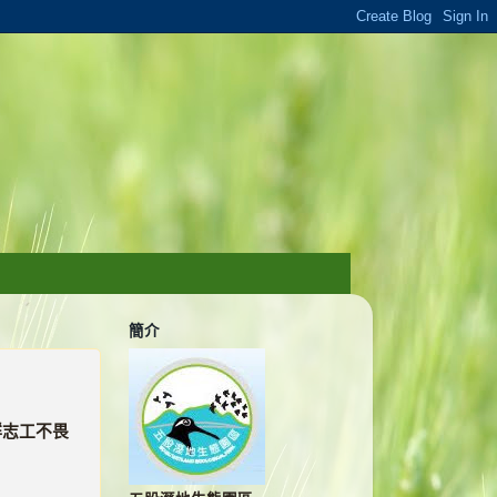
簡介
群志工不畏