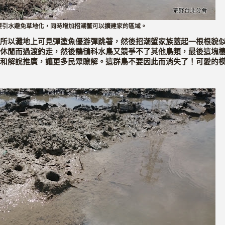
要引水避免草地化，同時增加招潮蟹可以擴建家的區域。
所以灘地上可見彈塗魚優游彈跳著，然後招潮蟹家族蓋起一根根貌
休閒而過渡釣走，然後鷸鴴科水鳥又競爭不了其他鳥類，最後這塊
和解說推廣，讓更多民眾瞭解。這群鳥不要因此而消失了！可愛的