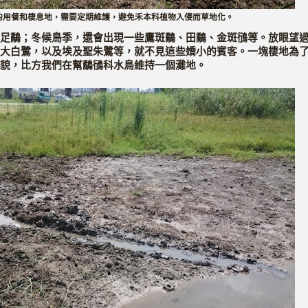
的用餐和棲息地，需要定期維護，避免禾本科植物入侵而草地化。
足鷸；冬候鳥季，還會出現一些鷹斑鷸、田鷸、金斑鴴等。放眼望
大白鷺，以及埃及聖朱鷺等，就不見這些嬌小的賓客。一塊棲地為
貌，比方我們在幫鷸鴴科水鳥維持一個灘地。